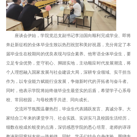
座谈会伊始，学院党总支副书记李治国向顺利完成学业、即将
奔赴新征程的全体毕业生致以热烈祝贺和美好祝愿，充分肯定了本
届毕业生在校期间的优良表现与综合素养。他寄语全体毕业生，要
立足专业优势，坚守初心、脚踏实地，主动顺应时代发展潮流，将
个人理想融入国家发展与社会建设大局，深耕专业领域、实干担当
作为，以专业能力赋能行业发展，争做新时代的开拓者与奋斗者。
同时，他表示学院将始终做毕业生最坚实的后盾，希望学子心系母
校、常回校园，与母校携手共进、同向成长。
交流环节氛围温馨热烈，毕业生代表踊跃发言、真诚分享。大
家结合三年来的课堂学习、社会实践、实训实习及校园生活经历，
细数在校成长蜕变的点滴，深切感恩学院的悉心培育、老师的谆谆
教诲和同窗好友的一路相伴。同时，学子们结合自身体验，围绕专