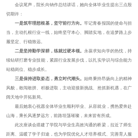
会议尾声，院长向钠作总结讲话，她向全体毕业生提出三点殷
切期许：
一是筑牢理想根基，坚守前行方向。
牢记青春报国的使命与担
当，主动扎根行业一线，始终坚守本心、脚踏实地，在追梦路上步
履坚定、行稳致远。
二是坚持勤学深耕，练就过硬本领。
永葆求知向学的热忱，持
续钻研打磨专业技能，紧跟行业发展步伐，以扎实学识与综合能力
站稳岗位、稳步成长。
三是保持进取姿态，勇立时代潮头。
始终秉持昂扬向上的精神
风貌，敢闯敢拼、积极进取，主动迎接新挑战、抢抓新机遇，在广
阔天地中开拓新局。
最后她衷心祝愿全体毕业生顺利毕业、从容就业，携热爱奔赴
山海，乘长风逐梦远方，前路坦荡璀璨，未来皆有所成。
此次座谈会搭建了学院与毕业生高效沟通的桥梁，拉近了师生
距离、温暖了学子归途，也为学院优化人才培养模式、完善育人服