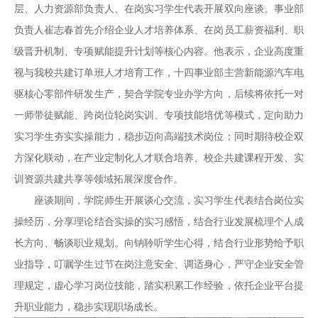
层、人力资源部负责人、在岗实习学生代表开展双向座谈。事业部
负责人崔志春首先介绍企业人才培养体系、在岗员工薪资福利、职
级晋升机制、专项赋能提升计划等核心内容。他表示，企业高度重
视与我校共建订单班人才培育工作，十四事业部主营新能源汽车电
驱核心零部件研发生产，契合学院专业办学方向，后续将依托一对
一师带徒赋能、跨岗位轮岗实训、专项技能培优等模式，定向助力
实习学生夯实实操能力，稳步迈向高端技术岗位；同时期待校企双
方深化联动，在产业定制化人才联合培养、校企共建课程开发、实
训资源共建共享等领域拓展深度合作。
座谈期间，学院师生开展谈心交流，实习学生代表结合岗位实
操经历，分享理论结合实操的实习感悟，结合行业发展梳理个人成
长方向、畅谈职业规划。向钠聆听学生心得，结合行业形势给予职
业指导，叮嘱学生过节在岗注意安全、调适身心，严守企业安全管
理规定，虚心学习岗位技能，踏实积累工作经验，依托企业平台提
升职业能力，稳步实现职场成长。