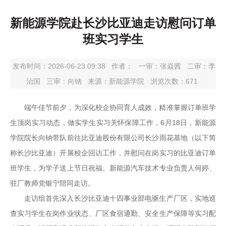
新能源学院赴长沙比亚迪走访慰问订单
班实习学生
发布时间：2026-06-23 09:38
作者：
一审：
张焱茜
二审：
李
治国
三审：
向钠
来源：新能源学院
浏览次数：
671
端午佳节前夕，为深化校企协同育人成效，精准掌握订单班学
生顶岗实习动态，做实学生实习关怀保障工作，6月18日，新能源
学院院长向钠带队前往比亚迪股份有限公司长沙雨花基地（以下简
称长沙比亚迪）开展校企回访工作，并慰问在岗实习的比亚迪订单
班学生，为学子送上节日祝福。新能源汽车技术专业负责人何婷、
驻厂教师党银宁陪同走访。
走访组首先深入长沙比亚迪十四事业部电驱生产厂区，实地巡
查实习学生在岗作业状态、厂区食宿通勤、安全生产保障等实习配