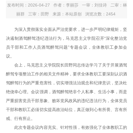
发布时间：2026-04-27
作者：李丽莎
一审：
刘佳诗
二审：
林
丽群
三审：
田野
来源：本站原创
浏览次数：
2454
为深入贯彻落实全面从严治党要求，进一步严明纪律规矩，坚
决遏制酒驾醉驾违纪违法行为，马克思主义学院召开“深化整治党
员干部和工作人员酒驾醉驾问题”专题会议，全体教职工参加会
议。
会上，马克思主义学院院长田野同志传达学习了关于开展酒驾
醉驾专项整治工作的相关文件精神，要求全体教职工要深刻认识酒
驾醉驾行为的严重危害性，切实增强法治观念和纪律意识，坚决杜
绝侥幸心理。会议强调，酒驾醉驾绝非个人私事、生活小事，而是
严重损害党员干部形象、败坏党风政风的违纪违法行为，全体党员
干部和教职工必须切实提高政治站位，真正做到心有所畏、言有所
戒、行有所止。
此次专题会议内容充实、针对性强，有效强化了全体教职工的