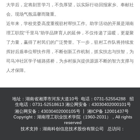
大学后，定将刻苦学习，不负厚望，以实际行动回报家乡、奉献社
会。现场气氛温馨而隆重。
近年来，学校党委高度重视驻村帮扶工作。助学活动的开展是湖南
理工职院“千里马”助学品牌育人的延伸，不仅传递了温暖，更凝聚
了力量，赢得了村民们的广泛赞誉。下一步，驻村工作队将持续发
挥好后盾单位帮扶作用，不断创新工作机制，抓实扶志与扶智，为
司马冲社区学子铺路搭桥，为乡村振兴提供源源不断的智力支撑与
人才保障。
地址：湖南省湘潭市河东大道10号 电话：0731-52554288 招
生电话：0731-52518613 湘公网安备：43030402000101号
湘公网安备：43030402000105号 丨 湘ICP备 12001437号
Copyright：湖南理工职业技术学院（1960-2031），All rights
reserved
技术支持：湖南科创信息技术股份有限公司 总访问：