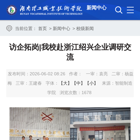
新闻中心
当前位置：
首页
>
新闻中心
>
校级新闻
访企拓岗|我校赴浙江绍兴企业调研交
流
发布时间：2026-06-02 08:26
作者：
一审：
袁亮
二审：
杨益
梅
三审：
王建春
字体：
【大】
【中】
【小】
来源：智能制造
学院
浏览次数：
1678