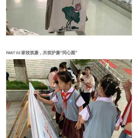
家校筑廉，共筑护廉“同心圆”
PART 03