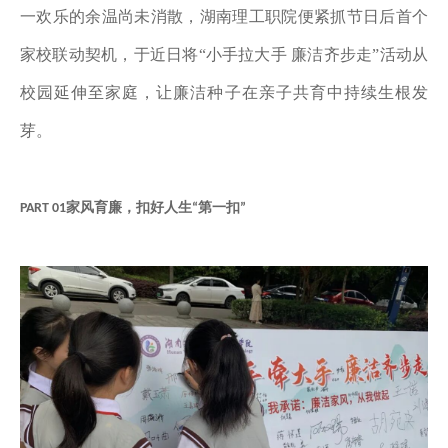
一欢乐的余温尚未消散，湖南理工职院便紧抓节日后首个
家校联动契机，于近日将
“小手拉大手 廉洁齐步走”活动从
校园延伸至家庭，让廉洁种子在亲子共育中持续生根发
芽。
家风育廉，扣好人生
第一扣
PART 01
“
”