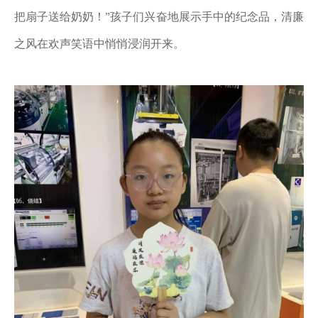
把扇子送给奶奶！”孩子们兴奋地展示手中的纪念品，清廉
之风在欢声笑语中悄悄浸润开来。