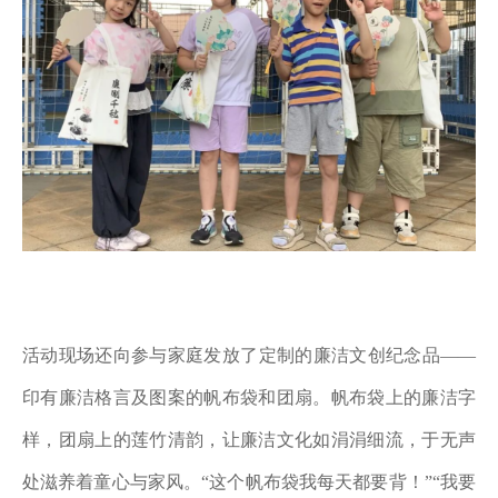
活动现场还向参与家庭发放了定制的廉洁文创纪念品
——
印有廉洁格言及图案的帆布袋和团扇。帆布袋上的廉洁字
样，团扇上的莲竹清韵，让廉洁文化如涓涓细流，于无声
处滋养着童心与家风。“这个帆布袋我每天都要背！”“我要