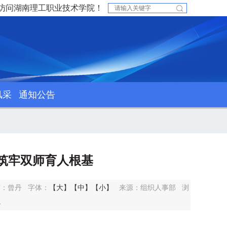
访问湖南理工职业技术学院！
风采
通知公告
筑牢双师育人根基
审：
曾丹
字体：
【大】
【中】
【小】
来源：组织人事部
浏
4