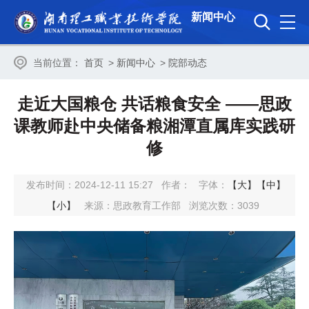
新闻中心
当前位置：
首页
>
新闻中心
>
院部动态
走近大国粮仓 共话粮食安全 ——思政
课教师赴中央储备粮湘潭直属库实践研
修
发布时间：2024-12-11 15:27
作者：
字体：
【大】
【中】
【小】
来源：思政教育工作部
浏览次数：
3039