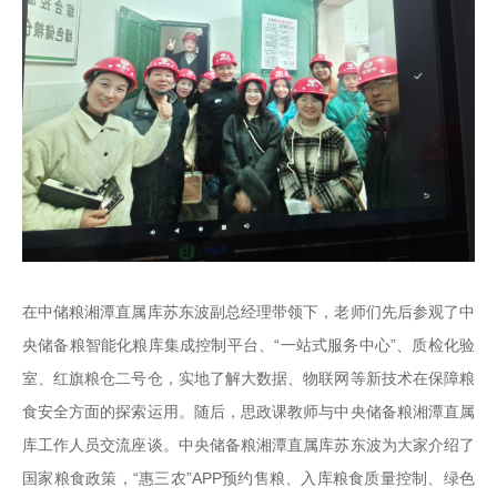
在中储粮湘潭直属库苏东波副总经理带领下，老师们先后参观了中
央储备粮智能化粮库集成控制平台、“一站式服务中心”、质检化验
室、红旗粮仓二号仓，实地了解大数据、物联网等新技术在保障粮
食安全方面的探索运用。随后，思政课教师与中央储备粮湘潭直属
库工作人员交流座谈。中央储备粮湘潭直属库苏东波为大家介绍了
国家粮食政策，“惠三农”APP预约售粮、入库粮食质量控制、绿色