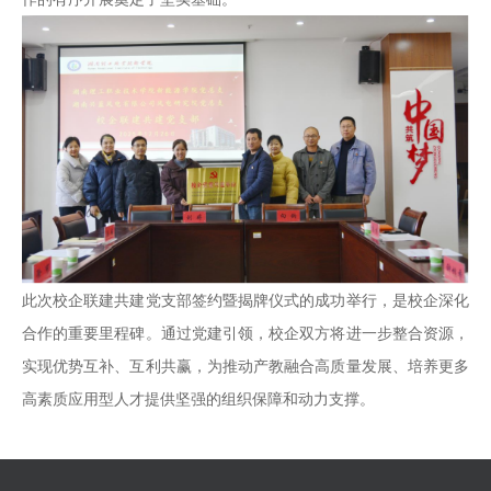
此次校企联建共建党支部签约暨揭牌仪式的成功举行，是校企深化
合作的重要里程碑。通过党建引领，校企双方将进一步整合资源，
实现优势互补、互利共赢，为推动产教融合高质量发展、培养更多
高素质应用型人才提供坚强的组织保障和动力支撑。