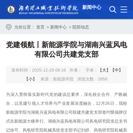
新闻中心
当前位置：
首页
>
新闻中心
>
院部动态
党建领航丨新能源学院与湖南兴蓝风电
有限公司共建党支部
发布时间：2025-12-29 08:16
作者：
字体：
【大】
【中】
【小】
来源：新能源学院
浏览次数：
2858
为深入贯彻落实新时代党的建设总要求，深化校企合作、产教融
合，以党建引领人才培养与产业发展深度融合，12月26日，我校
新能源学院与湖南兴蓝风电有限公司联建共建党支部签约暨揭牌仪
式在新能源大楼举行。湖南兴蓝风电有限公司风电研究院党总支书
记徐可、风电研究院机械系统党支部书记刘婷、风电研究院机械系