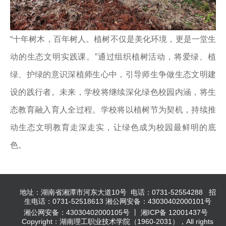
“十年树木，百年树人。植树不仅是美化环境，更是一堂生
动的生态文明实践课。”通过组织植树活动，将爱绿、植
绿、护绿的意识深植师生心中，引导师生争做生态文明建
设的践行者。未来，学校将继续深化绿色校园内涵，将生
态教育融入育人全过程。学校将以植树节为契机，持续推
动生态文明教育走深走实，让绿色成为校园最鲜明的底
色。
地址：湖南省湘潭市河东大道10号 电话：0731-52554288 招
生电话：0731-52518613 湘公网安备：43030402000101号
湘公网安备：43030402000105号 丨 湘ICP备 12001437号
Copyright：湖南理工职业技术学院（1960-2031），All rights