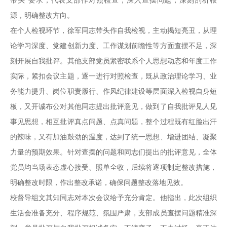
源，明确整改方向。
在个人检视环节，徐军同志带头作自我检视，主动揭短亮丑，从理
论学习深度、党建创新力度、工作谋划前瞻性等方面查摆不足，深
刻开展自我批评。其他支部党员紧密联系个人思想动态和年度工作
实际，紧扣会议主题，逐一进行对照检查，既从政治理论学习、业
务能力提升、岗位职责履行、作风纪律建设等层面深入检视自身短
板，又开诚布公对其他同志提出批评意见，做到了自我批评见人见
事见思想，相互批评真点问题、点真问题，整个过程既有红脸出汗
的辣味，又有加油鼓劲的温度，达到了统一思想、增进团结、凝聚
力量的预期效果。针对查摆的问题和同志们提出的批评意见，全体
党员均当场表态虚心接受、照单全收，后续将逐项制定整改措施，
明确整改时限，作出整改承诺，确保问题整改落地见效。
校督导组文其知同志对本次会议给予充分肯定。他指出，此次组织
生活会准备充分、程序规范、氛围严肃，支部成员查摆问题精准深