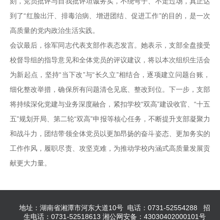
刻，党员批评与自我批评坦诚务实，不绕弯子、不走过场，真正达
到了“红脸出汗、排毒治病、增进团结、促进工作”的目的，是一次
高质量的党内政治生活实践。
会议最后，徐军同志代表支部作表态发言。她表示，支部全盘接受
校督导组的指导意见和全体党员的评议建议，将以本次组织生活会
为新起点，坚持“当下改”与“长久立”相结合，逐项建立问题台账，
细化整改举措，确保所有问题清仓见底、整改到位。下一步，支部
将持续深化党建与业务深度融合，紧扣学校“双高”建设收官、“十五
五”规划开局、第二轮“双高”申报等核心任务，不断提升支部凝聚力
和战斗力，团结带领全体党员以更加昂扬的奋斗姿态、更加务实的
工作作风，履职尽责、攻坚克难，为推动学校内涵式高质量发展贡
献更大力量。
地址：湖南省湘潭市河东大道10号 电话：0731-52554288 招
生电话：0731-52518613 湘公网安备：43030402000101号