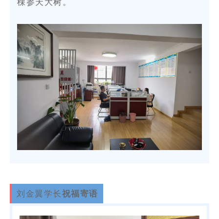
棵参天大树。
0
刘金翼学长
祝福寄语