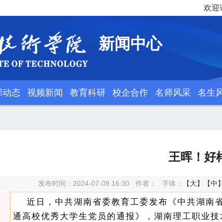
欢迎
新闻中心
部动态
视频新闻
教育科研
校企合作
名师风采
名生
王晖！好
发布时间：2024-07-09 16:30
作者：
字体：
【大】
【中
近日，中共湖南省委教育工委发布《中共湖南省
通高校优秀大学生党员的通报》，湖南理工职业技术