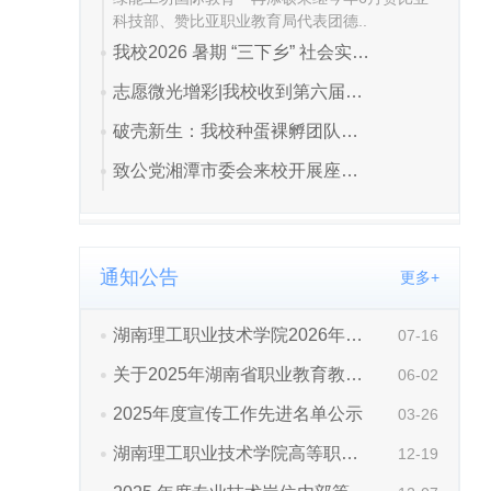
通知公告
更多+