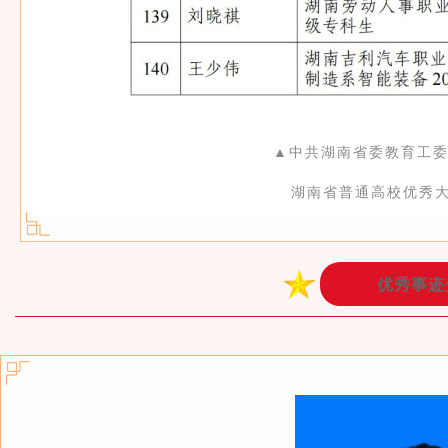
▲中共湖南省委教育工委
湖南省普通高校优秀
优秀事迹