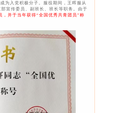
，成为入党积极分子。服役期间，王晖服从
支部宣传委员、副班长、班长等职务。由于
练员，并于当年获得“全国优秀共青团员”称