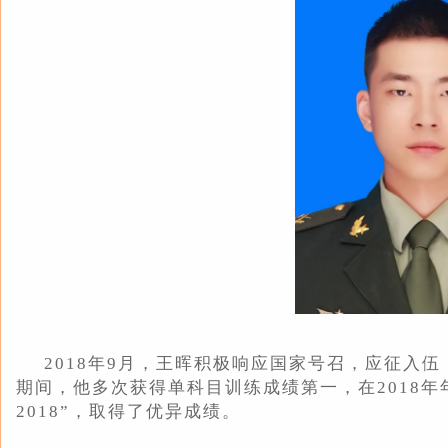
2018年9月，王晖积极响应国家号召，应征入
期间，他多次获得单科目训练成绩第一，在2018
2018”，取得了优异成绩。