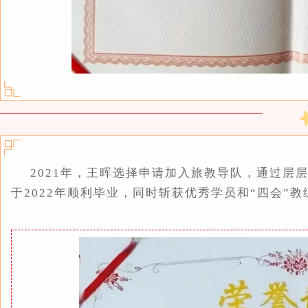
2021年，王晖选择申请加入旅教导队，通过层
于2022年顺利毕业，同时斩获优秀学员和“四会”