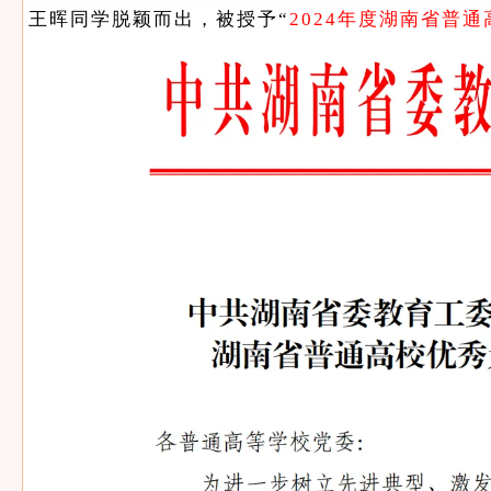
王晖同学脱颖而出，被授予“
2024年度湖南省普