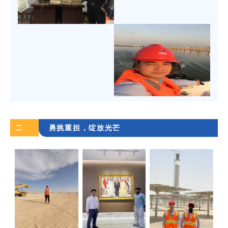
二
勇挑重担，绽放光芒