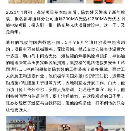
2020年1月初，鼻湖项目基本结束后，陈妙妙又迎来了新的挑
战。报名参与迪拜分公司迪拜700MW光热和250MW光伏太阳
能电站项目，投入到一带一路光热光伏项目建设中。这一干，又
是两年。
迪拜的气候与国内截然不同，5月至9月的迪拜沙漠中热浪灼
灼，
项目中万台机械轰鸣，无比震撼。槽式支架安装表体温度六
十多度，动力岛中闷热无比，熔盐罐的焊接风险点颇多，导热油
的输送管道承压要实验各项措施，集控楼的电路连接要安全工艺
同进行……种种问题都给陈妙妙的工作带来了很多挑战。面对工
人的怠工和违章作业，他积极学习国外版HSE管理知识，运用激
励措施和组建施工班组等方式，因地制宜地开展工作。白天，他
为项目抢工争分夺秒，安排人员培训，处理违章事宜；晚上，他
则挤时间学习英语单词，提升沟通能力。在这段艰难的日子里，
陈妙妙经历了迷茫与自我怀疑，但他始终坚信，打不倒他的只会
让他更强大。