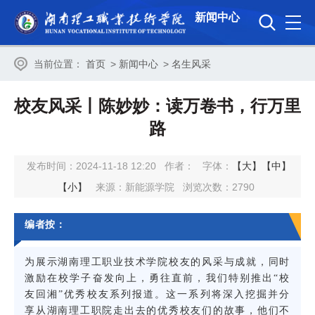
新闻中心
当前位置：
首页
>
新闻中心
>
名生风采
校友风采丨陈妙妙：读万卷书，行万里
路
发布时间：2024-11-18 12:20
作者：
字体：
【大】
【中】
【小】
来源：新能源学院
浏览次数：
2790
编者按：
为展示湖南理工职业技术学院校友的风采与成就，同时
激励在校学子奋发向上，勇往直前，我们特别推出“校
友回湘”优秀校友系列报道。这一系列将深入挖掘并分
享从湖南理工职院走出去的优秀校友们的故事，他们不