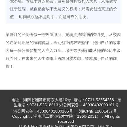
惫不堪。专注于真的热爱，自然会有种锐利的天真，只需要专
注于过程，就自然会放下无意义的权衡；只需要创造真正的价
值 ，时间就永远不是对手，而是可靠的朋友。
梁舒月的经历恰似一部热血澎湃、充满拼搏精神的奋斗史，从校园
的迷茫到职场的辗转转型，再到创业的艰难坚守，她用自己的故事
为每一位怀揣梦想的人注入力量。愿学弟学妹们能从她的经历中汲
取养分，在未来的人生道路上勇敢追逐梦想，铸就属于自己的辉
煌！
地址：湖南省湘潭市河东大道10号 电话：0731-52554288 招
生电话：0731-52518613 湘公网安备：43030402000101号
湘公网安备：43030402000105号 丨 湘ICP备 12001437号
Copyright：湖南理工职业技术学院（1960-2031），All rights
reserved