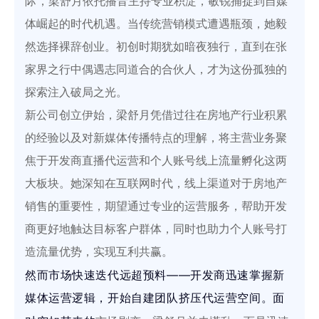
际，
梁舒月依托播音主持专业积淀，敏锐捕捉到自媒
体崛起的时代机遇。当传统营销模式遭遇瓶颈，她毅
然选择裸辞创业。初创时期犹如暗夜独行，直到在张
家界之行中偶遇志同道合的合伙人，才为这份孤独的
探索注入破局之光。
新公司创立伊始，梁舒月凭借过往在房地产行业积累
的经验以及对新媒体传播特点的理解，将主营业务聚
焦于开发商直播代运营和个人账号线上流量孵化这两
大板块。她深知在互联网时代，线上渠道对于房地产
销售的重要性，期望通过专业的运营服务，帮助开发
商更好地触达目标客户群体，同时也助力个人账号打
造流量优势，实现互利共赢。
然而市场快速迭代
远超预料——开发商迅速掌握新
媒体运
营逻辑，开始自建团队挤压代运营空间。面