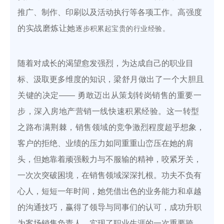
推广、制作、印刷以及活动执行等各项工作。
高强度
的实战磨炼让她
逐步积累起宝贵的行业经验。
随着对成长的渴望愈发强烈，为达成自己的职业目
标、汲取更多维度的知识，
梁舒月做出了一个大胆且
关键的决定—— 勇敢迈出从策划转岗销售的重要一
步，
深入房地产
营销一线快速积累经验。这一转型
之路布满荆棘，销售领域
的竞争激烈程度超乎想象，
客户的拒绝、业绩的压力如同重重山峦压在她的肩
头，但她靠着顽强毅力与不服输的精神，咬紧牙关，
一次次突破困境，在销售领域深深扎根。功夫不负有
心人，短短一年时间，她凭借出色的业务能力和卓越
的沟通技巧，赢得了领导与同事们的认可，成功升职
为案场销售负责人，实现了职业生涯的一次重要跨