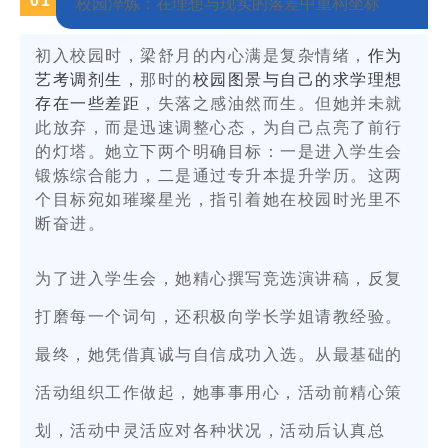
0
1
校园淬炼：在理想与现实的落差中重构坐标
初入校园时，梁舒月的内心满是复杂情绪，
作为
艺考调剂生，
那时的
校园图景与自己的求学理想
存在一些差距
，失落之感油然而生。
但她并未就
此放弃，而是迅速调整心态，为自己点亮了前行
的灯塔。她
立下两个明确目标：一是进入学生会
锻炼综合能力，二是通过专升本提升学历。这两
个目标宛如璀璨星光，指引着她在校园时光里不
断奋进。
为了进入学生会，她精心撰写竞选演讲稿，反复
打磨每一个词句，还积极向学长学姐请教经验。
最终，她凭借真诚与自信成功入选。从最基础的
活动组织工作做起，她事事用心，活动前精心策
划，活动中灵活应对各种状况，活动后认真总