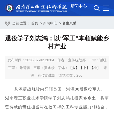
新闻中心
当前位置：
首页
>
新闻中心
>
名生风采
退役学子刘志鸿：以“军工”本领赋能乡
村产业
发布时间：2026-07-02 20:04
作者：宣传统战部
一审：
谢旺
二审：
朱菁菁
三审：
黄永录
字体：
【大】
【中】
【小】
来
源：宣传统战部
浏览次数：
250
从深蓝战舰驶向阡陌良田，湘潭
00后退役军人、
湖南理工职业技术学院学子刘志鸿扎根家乡乡土，将军
营铸就的责任担当与在校习得的工科专业能力相结合，