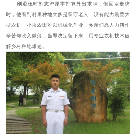
刚退伍时刘志鸿原本打算外出求职，但回乡走访
时，他看到村里种地大多是留守老人，没有能力购置大
型农机，小块农田难以机械化作业，乡亲们靠人力耕作
辛苦却收入微薄，当即决定留下来，用专业农机技术破
解乡村种地难题。