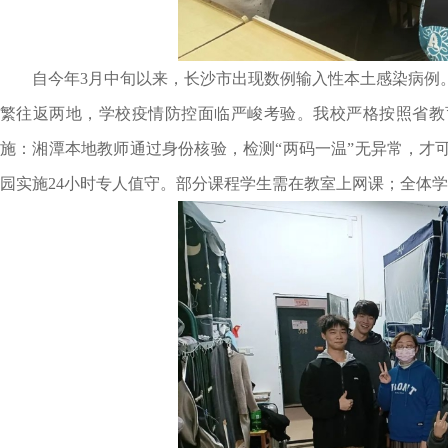
自今年3月中旬以来，长沙市出现数例输入性本土感染病例
繁往返两地，学校疫情防控面临严峻考验。我校严格按照省教
施：湘潭本地教师通过身份核验，检测“两码一温”无异常，才
园实施24小时专人值守。部分课程学生需在教室上网课；全体