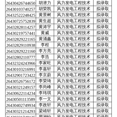
胡潜力
风力发电工程技术
拟录取
26430426744650
胡荣凯
风力发电工程技术
拟录取
26430103740257
黄景树
风力发电工程技术
拟录取
26432522248425
黄生超
风力发电工程技术
拟录取
26430725752839
黄涛宇
风力发电工程技术
拟录取
26432828114257
黄威
风力发电工程技术
拟录取
26430219757441
黄涌鑫
风力发电工程技术
拟录取
26432829221165
李程
风力发电工程技术
拟录取
26432829110938
李方亮
风力发电工程技术
拟录取
26432829221160
李浩
风力发电工程技术
拟录取
26432802110777
李家旺
风力发电工程技术
拟录取
26432324243966
李嘉轩
风力发电工程技术
拟录取
26430103216991
李京蔚
风力发电工程技术
拟录取
26432901723422
李荣琦
风力发电工程技术
拟录取
26430526756172
李尚峰
风力发电工程技术
拟录取
26430321249157
李玮琪
风力发电工程技术
拟录取
26430622114234
李一文
风力发电工程技术
拟录取
26430501113589
李政轩
风力发电工程技术
拟录取
26430402749934
梁靖轩
风力发电工程技术
拟录取
26430321214293
廖湘怡
风力发电工程技术
拟录取