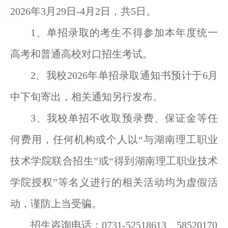
2026年3月2
9
日
-4月
2
日，共
5日。
1、
单招录取的
考生
不得参加本年度统一
高考和普通高校对口招生考试。
2
、
我
校
2026年单招录取通知书预计于6月
中下旬寄出，相关通知另行发布。
3、
我
校单招不收取预录费、保证金等任
何费用，
任何机构或个人以
“与湖南理工职业
技术学院联合招生”或“得到湖南理工职业技术
学院授权”等名义进行的相关活动均为虚假活
动
，
谨防上当受骗。
招生咨询电话：
0731-52518613、58520170