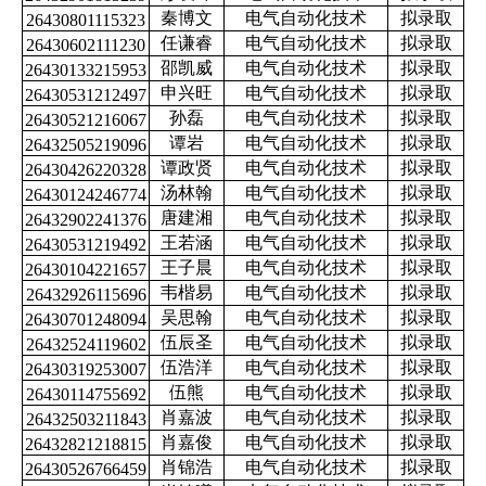
秦博文
电气自动化技术
拟录取
26430801115323
任谦睿
电气自动化技术
拟录取
26430602111230
邵凯威
电气自动化技术
拟录取
26430133215953
申兴旺
电气自动化技术
拟录取
26430531212497
孙磊
电气自动化技术
拟录取
26430521216067
谭岩
电气自动化技术
拟录取
26432505219096
谭政贤
电气自动化技术
拟录取
26430426220328
汤林翰
电气自动化技术
拟录取
26430124246774
唐建湘
电气自动化技术
拟录取
26432902241376
王若涵
电气自动化技术
拟录取
26430531219492
王子晨
电气自动化技术
拟录取
26430104221657
韦楷易
电气自动化技术
拟录取
26432926115696
吴思翰
电气自动化技术
拟录取
26430701248094
伍辰圣
电气自动化技术
拟录取
26432524119602
伍浩洋
电气自动化技术
拟录取
26430319253007
伍熊
电气自动化技术
拟录取
26430114755692
肖嘉波
电气自动化技术
拟录取
26432503211843
肖嘉俊
电气自动化技术
拟录取
26432821218815
肖锦浩
电气自动化技术
拟录取
26430526766459