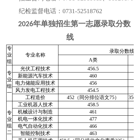
纪检监督电话：
0731-52518762
年单独招生第一志愿录取分数
2026
线
专
录取分数线
业
专业名称
A类
组
光伏工程技术
456.5
专
新能源汽车技术
460
业
电力储能应用技术
456
组
风力发电工程技术
454.5
一
工程造价
452（同分排位语文75）
350
工业机器人技术
458.5
机械设计与制造
461
专
机电一体化技术
477
业
组
电气自动化技术
466
二
智能控制技术
463