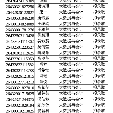
谭晴
大数据与会计
拟录取
26430424115309
唐诗琪
大数据与会计
拟录取
26430321827250
唐一
大数据与会计
拟录取
26432826122827
唐钰媛
大数据与会计
拟录取
26430531846230
王琳玲
大数据与会计
拟录取
26430134824089
王雅芹
大数据与会计
拟录取
26433001781276
吴碧琪
大数据与会计
拟录取
26432503113428
吴敏慧
大数据与会计
拟录取
26433031111362
吴倩莹
大数据与会计
拟录取
26432501223527
向奥阳
大数据与会计
拟录取
26430302112625
肖奥英
大数据与会计
拟录取
26432301115959
肖婷
大数据与会计
拟录取
26432822111582
肖希怡
大数据与会计
拟录取
26430321113788
肖瑶
大数据与会计
拟录取
26432826121815
肖悦
大数据与会计
拟录取
26433127714213
肖紫芊
大数据与会计
拟录取
26430321827010
谢芫芸
大数据与会计
拟录取
26432901715625
熊佳敏
大数据与会计
拟录取
26432321244375
颜欣仪
大数据与会计
拟录取
26430321829194
晏智科
大数据与会计
拟录取
26430319213825