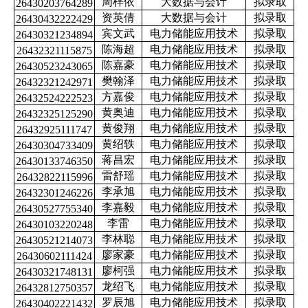
周梓依
大数据与会计
拟录取
26430203764289
资英倩
大数据与会计
拟录取
26430432222429
宾文武
电力储能应用技术
拟录取
26430321234894
陈海超
电力储能应用技术
拟录取
26432321115875
陈嘉豪
电力储能应用技术
拟录取
26430523243065
樊翰泽
电力储能应用技术
拟录取
26432321242971
方嘉俊
电力储能应用技术
拟录取
26432524222523
黄奥迪
电力储能应用技术
拟录取
26432325125290
黄俊翔
电力储能应用技术
拟录取
26432925111747
黄绍轶
电力储能应用技术
拟录取
26430304733409
蒋昌宏
电力储能应用技术
拟录取
26430133746350
雷舒瑶
电力储能应用技术
拟录取
26432822115996
李承旭
电力储能应用技术
拟录取
26432301246226
李嘉毅
电力储能应用技术
拟录取
26430527755340
李雷
电力储能应用技术
拟录取
26430103220248
李林聪
电力储能应用技术
拟录取
26430521214073
廖家豪
电力储能应用技术
拟录取
26430602111424
廖柯强
电力储能应用技术
拟录取
26430321748131
龙绍飞
电力储能应用技术
拟录取
26432812750357
罗辰旭
电力储能应用技术
拟录取
26430402221432