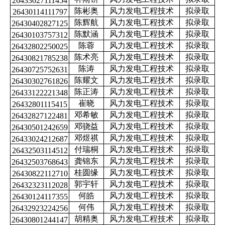
26433027111454
陈彬奥
风力发电工程技术
拟录取
26430114111797
陈辉航
风力发电工程技术
拟录取
26430402827125
陈默涵
风力发电工程技术
拟录取
26430103757312
陈蓉
风力发电工程技术
拟录取
26432802250025
陈术亮
风力发电工程技术
拟录取
26430821785238
陈涛
风力发电工程技术
拟录取
26430725752631
陈耀文
风力发电工程技术
拟录取
26430302761826
陈正涛
风力发电工程技术
拟录取
26433122221348
崔晓
风力发电工程技术
拟录取
26432801115415
邓希敏
风力发电工程技术
拟录取
26432827122481
邓骁益
风力发电工程技术
拟录取
26430501242659
邓煜祺
风力发电工程技术
拟录取
26433024212687
付瑞桐
风力发电工程技术
拟录取
26432503114512
龚锦东
风力发电工程技术
拟录取
26432503768643
桂圆缘
风力发电工程技术
拟录取
26430822112710
郭宇轩
风力发电工程技术
拟录取
26432323112028
何皓
风力发电工程技术
拟录取
26430124117355
何伟
风力发电工程技术
拟录取
26432923224256
胡精奥
风力发电工程技术
拟录取
26430801244147