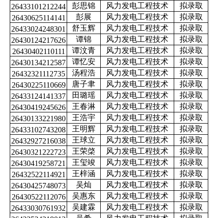
彭思锦
风力发电工程技术
拟录取
26433101212244
彭展
风力发电工程技术
拟录取
26430625114141
舒玉辉
风力发电工程技术
拟录取
26433024248301
谭锦
风力发电工程技术
拟录取
26430124217626
谭汶青
风力发电工程技术
拟录取
26430402110111
谭忆安
风力发电工程技术
拟录取
26430134212587
汤程浩
风力发电工程技术
拟录取
26432321112735
唐子聿
风力发电工程技术
拟录取
26430225110669
田璐瑶
风力发电工程技术
拟录取
26433124141337
王春淋
风力发电工程技术
拟录取
26430419245626
王浩宇
风力发电工程技术
拟录取
26430133221980
王明辉
风力发电工程技术
拟录取
26433102743208
王球立
风力发电工程技术
拟录取
26432927216038
王荣棨
风力发电工程技术
拟录取
26430321222723
王玺竣
风力发电工程技术
拟录取
26430419258721
王梓涵
风力发电工程技术
拟录取
26432522114921
吴灿
风力发电工程技术
拟录取
26430425748073
吴惠东
风力发电工程技术
拟录取
26430522112076
吴建霖
风力发电工程技术
拟录取
26433030761932