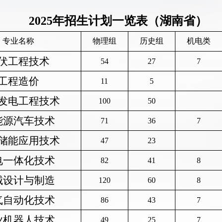
2025年招生计划一览表（湖南省）
专业名称
物理组
历史组
机电类
伏工程技术
54
27
7
工程造价
11
5
发电工程技术
100
50
能源汽车技术
71
36
7
储能应用技术
47
23
电一体化技术
82
41
8
械设计与制造
120
60
8
气自动化技术
86
43
7
业机器人技术
49
25
7