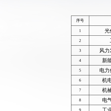
序号
光
1
2
风力
3
新
4
电力
5
机
6
机
7
电
8
工
9