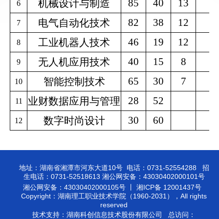
85
40
13
7
机械设计与制造
6
82
38
12
6
电气自动化技术
7
46
19
12
6
工业机器人技术
8
40
15
8
3
无人机应用技术
9
65
30
7
3
智能控制技术
10
28
52
业财数据应用与管理
11
30
60
数字时尚设计
12
地址：湖南省湘潭市河东大道10号 电话：0731-52554288 招
生电话：0731-52518613 湘公网安备：43030402000101号
湘公网安备：43030402000105号 丨 湘ICP备 12001437号
Copyright：湖南理工职业技术学院（1960-2031），All rights
reserved
技术支持：湖南科创信息技术股份有限公司 总访问：