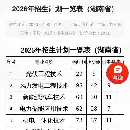
2026年招生计划一览表（湖南省）
发布时间：2026-07-06
作者：
一审：
唐启贤
二审：
刘湘晖
三审：
罗毅
来源：招生就业处
浏览次数：
1831
2026年招生计划一览表（湖南省）
序号
专业名称
物理组
历史组
机电类
电子
20
9
10
6
光伏工程技术
1
96
42
9
3
风力发电工程技术
2
69
30
11
6
新能源汽车技术
3
62
28
7
3
电力储能应用技术
4
78
37
11
7
机电一体化技术
5