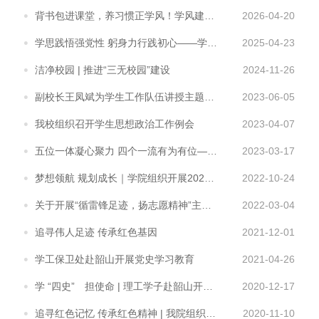
背书包进课堂，养习惯正学风！学风建设，我们共赴新程
2026-04-20
学思践悟强党性 躬身力行践初心——学工保卫部党支部赴韶山开展主题党日活动
2025-04-23
洁净校园 | 推进“三无校园”建设
2024-11-26
副校长王凤斌为学生工作队伍讲授主题教育专题党课
2023-06-05
我校组织召开学生思想政治工作例会
2023-04-07
五位一体凝心聚力 四个一流有为有位——学校组织召开构建大思政格局谈心会
2023-03-17
梦想领航 规划成长｜学院组织开展2022级新生生涯规划专题讲座
2022-10-24
关于开展“循雷锋足迹，扬志愿精神”主题教育活动的通知
2022-03-04
追寻伟人足迹 传承红色基因
2021-12-01
学工保卫处赴韶山开展党史学习教育
2021-04-26
学 “四史” 担使命 | 理工学子赴韶山开展思政课程实践活动
2020-12-17
追寻红色记忆 传承红色精神 | 我院组织学生观看电影《半条棉被》
2020-11-10