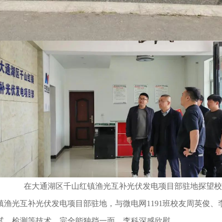
在大通湖区千山红镇渔光互补光伏发电项目部驻地探望校
光互补光伏发电项目部驻地，与微电网1191班校友周英俊、
试、检测等技术，完全能独挡一面，李科深感欣慰。