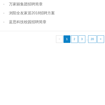
万家丽集团招聘简章
浏阳全友家居2018招聘方案
蓝思科技校园招聘简章
<
1
2
3
...
20
>