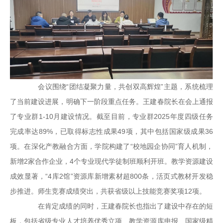
会议围绕“团结凝聚力量，共创双高辉煌”主题，系统梳理
了当前建设进展，明确下一阶段重点任务。王建春院长在会上通报
了专业群1-10月建设情况。截至目前，专业群2025年度四级任务
完成率达89%，已取得标志性成果49项，其中包括国家级成果36
项。在深化产教融合方面，学院构建了“校地园企协同”育人机制，
新增2家合作企业，4个专业现代学徒制班顺利开班。教学资源建设
成效显著，“4库2馆”资源库新增素材超800条，活页式教材开发稳
步推进。师生竞赛成绩突出，共获省级以上技能竞赛奖项12项。
在肯定成绩的同时，王建春院长也指出了建设中存在的短
板，包括省级专业人才培养优秀立项、教学资源库申报、国家级精