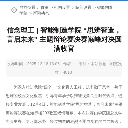
当前位置：
首页
>
机构设置
>
院部设置
>
智能制造
学院
>
新闻动态
信念理工 | 智能制造学院 “思辨智造，
言启未来” 主题辩论赛决赛巅峰对决圆
满收官
发布时间：2025-12-18 16:06
作者：
来源：本站原创
浏览次
数：
4013
为深入推进我院“四个一”文化育人工程，筑牢勤于思考、善于
思辨的校园文化根基，引导青年学子以辩证视角关注时代热点、链
接专业发展，12月4日，智能制造学院“思辨智造，言启未来”主题
辩论赛决赛在知行楼203教室燃情落幕。本次决赛由学院团总支学
生会主办、学习部承办，经过初赛的激烈角逐与复赛的层层筛选，