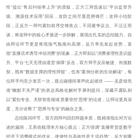
性”提出“售后纠纷率上升”的质疑，正方三辩迅速以“平台监管升
级、溯源技术应用”回应，攻防之间尽显思辨锋芒；攻辩小结阶
段，正反方一辩均紧扣前序交锋焦点，不回避争议点、不泛泛而
谈，将攻辩中的核心矛盾进一步拆解，展现出扎实的总结能力。自
由辩论环节更是将现场气氛推向高潮，反方率先发起攻势，直
指“直播话术诱导冲动消费”的现象，正方即刻以“消费者理性意识提
升、平台‘七天无理由退货’保障”反击，双方辩手反应敏捷、衔接默
契，既有“数据支撑的理性辩驳”，也有“案例分析的生动解读”，每
位辩手均至少发言一次，观点碰撞间掌声此起彼伏 —— 吴彦组凭
借“幽默不失严谨”的表达风格化解对手犀利提问，深藏不露队则
以“紧扣专业、关联智造领域‘质量管控’思维”的论述，让辩论更具深
度，充分诠释了“思辨与专业”的融合之美。
总结陈词环节，双方四辩均回归辩题本质，既精准指出对方论
述的漏洞，又系统梳理本方核心观点：正方强调“直播带货是数字
经济下消费模式的优化，便捷性与高效性是主流趋势”，反方则重