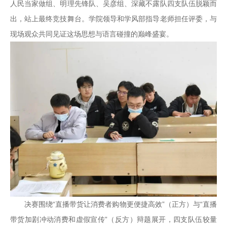
人民当家做组、明理先锋队、吴彦组、深藏不露队四支队伍脱颖而
出，站上最终竞技舞台。学院领导和学风部指导老师担任评委，与
现场观众共同见证这场思想与语言碰撞的巅峰盛宴。
决赛围绕“直播带货让消费者购物更便捷高效”（正方）与“直播
带货加剧冲动消费和虚假宣传”（反方）辩题展开，四支队伍较量