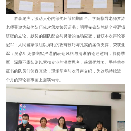
赛事尾声，激动人心的颁奖环节如期而至。学院指导老师罗涛
老师受邀为获奖队伍依次颁发荣誉证书：明理先锋队凭借全程逻辑
缜密的立论、默契的团队配合与灵活的临场应变，斩获本次辩论赛
冠军；人民当家做组以犀利的攻辩技巧与扎实的案例支撑，荣获亚
军；吴彦组凭借幽默严谨的表达风格与清晰的论述逻辑，摘得季
军，深藏不露队则以紧扣专业的深度思考，获颁优胜奖。手持荣誉
证书的队员们笑容真挚，现场掌声与欢呼声交织，为这场持续近一
个月的辩论赛事画上圆满句号。