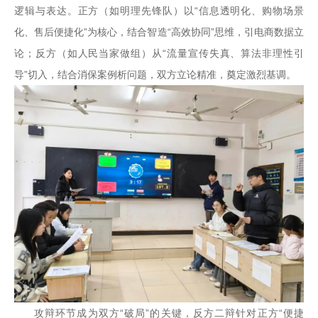
逻辑与表达。正方（如明理先锋队）以“信息透明化、购物场景
化、售后便捷化”为核心，结合智造“高效协同”思维，引电商数据立
论；反方（如人民当家做组）从“流量宣传失真、算法非理性引
导”切入，结合消保案例析问题，双方立论精准，奠定激烈基调。
攻辩环节成为双方“破局”的关键，反方二辩针对正方“便捷