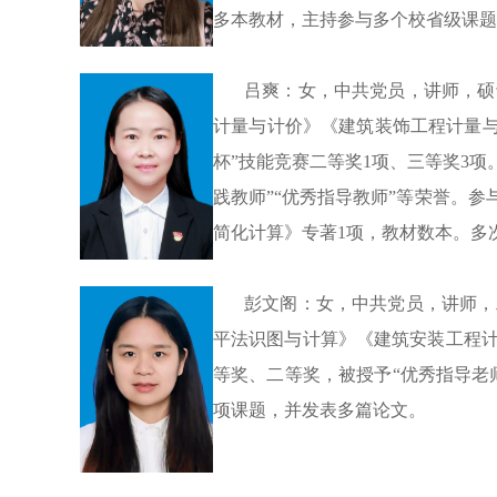
多本教材，主持参与多个校省级课题
吕爽：女，
中共
党员，讲师，硕
计量与计价》《建筑装饰工程计量
杯”技能竞赛二等奖
1
项、三等奖
3
项
践教师”“优秀指导教师”等荣誉。
简化计算》专著
1
项，教材数本。多
彭文阁：女，
中共
党员，讲师，
平法识图与计算》《建筑安装工程
等奖、二等奖，被授予“优秀指导老
项课题，并发表多篇论文。