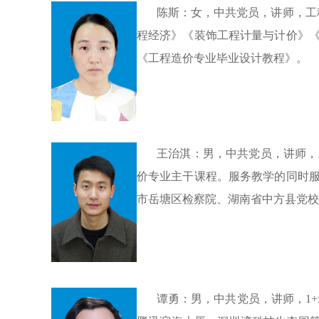
陈斯：女，
中共
党员，讲师，工
程经济》《装饰工程计量与计价》《
《工程造价专业毕业设计教程》。
王治淇：男
，
中共党员，
讲师
，
价专业主干课程。服务教学的同时
市岳塘区检察院、湖南省中方县党校
谭勇：男，
中共党员，
讲师，
1