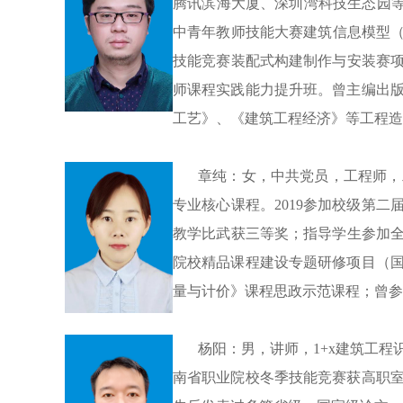
腾讯滨海大厦
、
深圳湾科技生态园
中青年教师技能大赛建筑信息模型（B
技能竞赛装配式构建制作与安装赛
师课程实践能力提升班。曾主编出
工艺》、《建筑工程经济》等工程造
章纯：女，
中共
党员，工程师，
专业核心课程。
2019参加校级第
教学比武获三等奖；指导学生参加全
院校精品课程建设专题研修项目（
量与计价》课程思政示范课程；曾参
杨阳：男，讲师，
1+x建筑工
南省职业院校冬季技能竞赛获高职