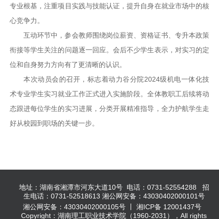
专业根基，注重项目实践与技能认证，提升自身在就业市场中的核
心竞争力。
互动环节中，参会教师围绕岗位薪资、资格证书、专升本政策
衔接等学生关注的问题逐一回应。会后不少学生表示，对实习的定
位和自身努力方向有了更清晰的认识。
本次动员会的召开，标志着动力谷分院2024级机电一体化技
术专业学生实习就业工作正式进入实施阶段。全体教职工后续将动
态跟进每位学生的实习进展，分类开展精准指导，全力护航学生走
好从校园到职场的关键一步。
地址：湖南省湘潭市河东大道10号 电话：0731-52554288 招
生电话：0731-52518613 湘公网安备：43030402000101号
湘公网安备：43030402000105号 丨 湘ICP备 12001437号
Copyright：湖南理工职业技术学院（1960-2031），All rights