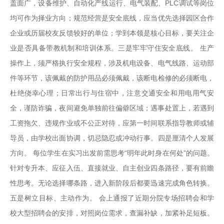
盖面广，设备维护、自动化产线运行、电气装配、PLC调试等岗位
均可作为择业方向；规范经营是安全底线，应当优先选择园区合作
企业或历届校友反馈较好的单位；学到本领是核心目标，要关注企
业是否具备带教机制和培训体系。三是牢牢守住安全底线。 生产
操作上，须严格执行安全规程，涉及机电设备、电气线路、运动部
件等环节，该佩戴的防护用品必须佩戴，该断电检修的必须断电，
杜绝侥幸心理；日常出行与住宿中，注意交通安全和用电用气安
全，谨防诈骗，夜间避免单独前往偏僻区域；遇事处置上，若遇到
工资拖欠、违规作业或不公正对待，应第一时间联系指导教师或辅
导员，由学校出面协调，切忌隐忍或冲动行事。四是厘清个人发展
方向。 每位学生在实习出发前需思考“明年此时身在何处”的问题。
针对专升本、应征入伍、直接就业、自主创业四条路径，要有前瞻
性思考。无论选择哪条路，进入新阶段后都要迅速完成角色转换。
五是树立目标、主动作为。 会上通报了近期分院专场招聘会和学
校大型招聘会的安排，对照岗位需求，查漏补缺，加紧补足短板。