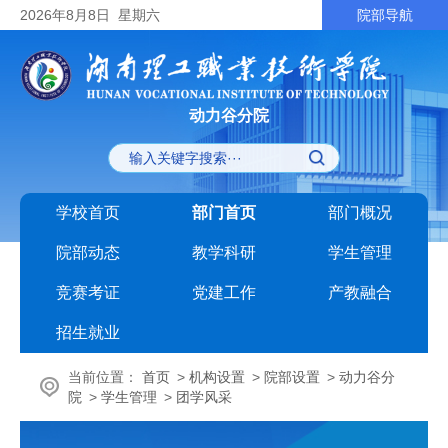
2026
年8月8日
星期六
院部导航
动力谷分院
学校首页
部门首页
部门概况
院部动态
教学科研
学生管理
竞赛考证
党建工作
产教融合
招生就业
当前位置：
首页
>
机构设置
>
院部设置
>
动力谷分
院
>
学生管理
>
团学风采