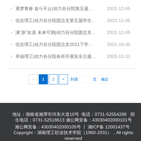
逐梦青春 奋斗不止|动力谷分院第五届团总支学生会换届仪式
2022-12-05
信念理工|动力谷分院团总支第五届学生会换届竞选
2022-12-05
满“新”欢喜 未来可期|动力谷分院团总支学生会纳新面试
2022-12-05
信念理工|动力谷分院团总支2021下学期基层组织建设会议暨团课培训顺利召开
2021-10-30
幸福理工|动力谷分院各班开展安全主题班会
2020-12-31
<
1
2
>
到第
页
确定
地址：湖南省湘潭市河东大道10号 电话：0731-52554288 招
生电话：0731-52518613 湘公网安备：43030402000101号
湘公网安备：43030402000105号 丨 湘ICP备 12001437号
Copyright：湖南理工职业技术学院（1960-2031），All rights
reserved