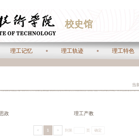
校史馆
理工记忆
理工轨迹
理工特色
当
思政
理工产教
<
1
>
到第
页
确定