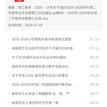
摘要：理工教务〔2026〕14号关于做好2025-2026学年第二
学期学生学业预警工作的通知.pdf附件：2025年-2026学年第
二学期学业预警汇总表.xlsx
发布时间：2026-07-18
2025-2026-2学期期末教学检查情况通报
07-18
湖南理工职业技术学院关于开展2026年微专业招生报名的通知
07-15
关于2026届毕业生毕业后补考的通知
05-29
我校举办首期教师发展与教学创新论坛
05-22
关于评选 2026 届优秀毕业设计的通知
05-09
2025-2026学年第二学期期初期中教学检查通知
04-28
教研室主任座谈 | 明确围绕“实、精、严、强、深”下功夫
04-07
校领导深入课堂听评开学第一课
03-04