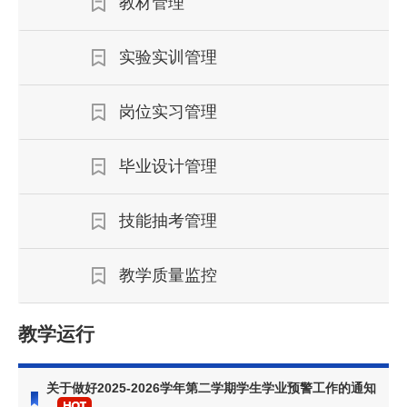
教材管理
实验实训管理
岗位实习管理
毕业设计管理
技能抽考管理
教学质量监控
教学运行
关于做好2025-2026学年第二学期学生学业预警工作的通知