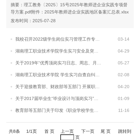
摘要：理工教务〔2025〕15号2025年教师进企业实践专项督
导方案.pdf附件：2025年教师进企业实践地区备案汇总表.xlsx
发布时间：2025-07-28
我校召开2022级学生岗位实习管理工作专题会议
03-14
湖南理工职业技术学院学生实习安全及突发事件应急预案
04-29
关于2019年“优秀顶岗实习日志、周志、月志” 获奖作品的公示
05-27
湖南理工职业技术学院 学生实习自查自纠工作方案
02-08
关于迎接教育部、财政部等五部门 开展职业学校学生实习管理联合检查的通知
04-20
关于2017届毕业生“毕业设计与顶岗实习”工作安排的通知
01-09
教育部等五部门关于印发《职业学校学生实习管理规定》的通知
11-16
共8条
1/1页
首 页
上一页
下一页
尾 页
跳转到
页