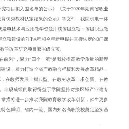
研究项目拟入围名单的公示》《关于
2020
年湖南省职业
教育优秀教材认定结果的公示》等文件，我院机电一体
伏发电技术与应用教学资源库获省级立项；省级职业教
年立项建设的
7
门课程和今年新申报并直接认定的
3
门课
教学改革研究项目获省级立项。
在前列”，聚力“四个一流”是我校提高教学质量的新理
涵建设，着力打造全省产教融合样板和发展改革精品，
改革，在教师发展上树典型、在教材改革上求创新、在教
。丰硕成绩的取得得益于学院坚持对接区域产业建专
上举措将进一步推动我院教育教学改革创新，催生更多
设特色鲜明、省内一流、国内知名高职院校奠定坚实基